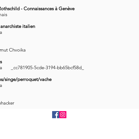
Rothschild - Connaissances à Genève
mais
 anarchiste italien
a
mut Chvoika
s
ka _cc781905-5cde-3194-bb65bcf58d_
ns/singe/perroquet/vache
a
hhacker