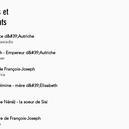
 et
nts
ice d&#39;Autriche
asiadis
ph - Empereur d&#39;Autriche
ner
 de François-Joseph
nia
lmine - mère d&#39;Elisabeth
 Néné) - la soeur de Sisi
re de François-Joseph
a