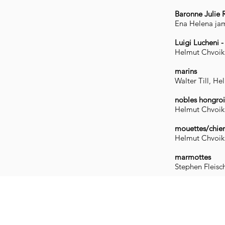
Baronne Julie 
Ena Helena ja
Luigi Lucheni -
Helmut Chvoik
marins
Walter Till,
Hel
nobles hongroi
Helmut Chvoi
mouettes/chie
Helmut Chvoik
marmottes
Stephen Fleisc
imprimer
|
intimité