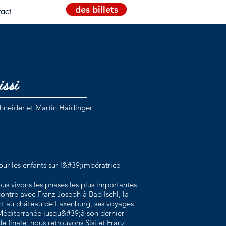
des billets
act
issi
neider et Martin Haidinger
r les enfants sur l&#39;impératrice
s vivons les phases les plus importantes
contre avec Franz Joseph à Bad Ischl, la
nt au château de Laxenburg, ses voyages
Méditerranée jusqu&#39;à son dernier
 finale, nous retrouvons Sisi et Franz