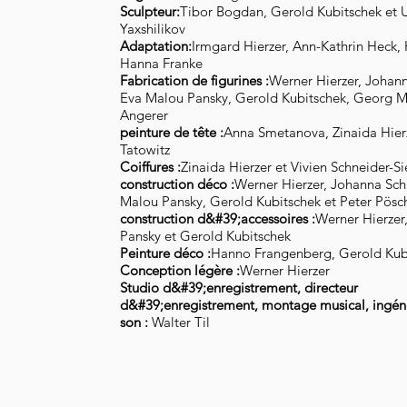
Sculpteur:
Tibor Bogdan, Gerold Kubitschek et 
Yaxshilikov
Adaptation:
Irmgard Hierzer, Ann-Kathrin Heck, 
Hanna Franke
Fabrication de figurines :
Werner Hierzer, Johann
Eva Malou Pansky, Gerold Kubitschek, Georg M
Angerer
peinture de tête :
Anna Smetanova, Zinaida Hier
Tatowitz
Coiffures :
Zinaida Hierzer et Vivien Schneider-S
construction déco :
Werner Hierzer, Johanna Sch
Malou Pansky, Gerold Kubitschek et Peter Pösc
construction d&#39;accessoires :
Werner Hierzer
Pansky et Gerold Kubitschek
Peinture déco :
Hanno Frangenberg, Gerold Kub
Conception légère :
Werner Hierzer
Studio d&#39;enregistrement, directeur
d&#39;enregistrement, montage musical, ingén
son :
Walter Til