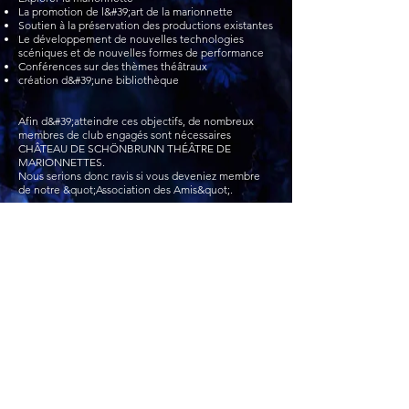
La promotion de l&#39;art de la marionnette
Soutien à la préservation des productions existantes
Le développement de nouvelles technologies
scéniques et de nouvelles formes de performance
Conférences sur des thèmes théâtraux
création d&#39;une bibliothèque
Afin d&#39;atteindre ces objectifs, de nombreux
membres de club engagés sont nécessaires
CHÂTEAU DE SCHÖNBRUNN THÉÂTRE DE
MARIONNETTES.
Nous serions donc ravis si vous deveniez membre
de notre &quot;Association des Amis&quot;.
Si vous souhaitez devenir membre,
merci d&#39;imprimer le document suivant et de
nous l&#39;envoyer :
Nous nous réjouissons de votre adhésion !
Info:
+43 1 817 32 47