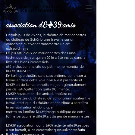
association d&#39;amis
Depuis plus de 25 ans, le théâtre de marionnettes
du château de Schönbrunn travaille sur un
conserver, cultiver et transmettre un art
extraordinaire :
Le jeu astucieux de marionnettes dans une
technique de jeu, qui en 2016 a été inclus dans la
liste des biens immatériels
été inclus comme site du patrimoine mondial de
l&#39;UNESCO.
En tant que théâtre sans subventions, continuer à
travailler dans cette voie n&#39;est pas facile et
l&#39;art de la marionnette ne jouit généralement
pas de l&#39;attention qu&#39;il mérite.
L&#39;Association des amis du théâtre de
marionnettes du château de Schönbrunn soutient le
travail artistique du théâtre et contribue à accroître
la sensibilisation et donc que
mettre en lumière l&#39;image publique de cette
forme particulière d&#39;art du jeu de marionnettes.
L&#39;association, dont l&#39;activité n&#39;est pas
à but lucratif, a les caractéristiques suivantes
Buts
:
Explorer la marionnette