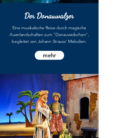
Der Donauwalzer
Eine musikalische Reise durch magische
Auenlandschaften zum "Donauweibchen",
begleitet von Johann Strauss' Melodien.
mehr