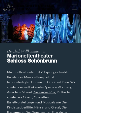
Herzlich Willkommen im
Marionettentheater
Schloss Schönbrunn
Marionettentheater mit 250-jähriger Tradition.
Kunstvolles Marionettenspiel mit
handgefertigten Figuren für Groß und Klein. Wir
spielen die weltbekannte Oper von Wolfgang
Amadeus Mozart
Die Zauberflöte
, für Kinder
spielen wir Opern, Operetten,
Ballettvorstellungen und Musicals wie
Die
Kinderzauberflöte
,
Hänsel und Gretel
,
Die
Fledermaus
,
Der Donauwalzer
,
Eine kleine