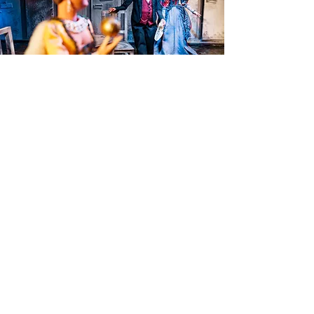
Die Fledermaus
Eine kindgerechte Fassung der bekannten
Operette von Johann Strauss.
Verkleidungen, Verwechslungen und
Liebeleien im Walzertakt: „Glücklich ist, wer
vergisst“, lautet die Devise.
mehr