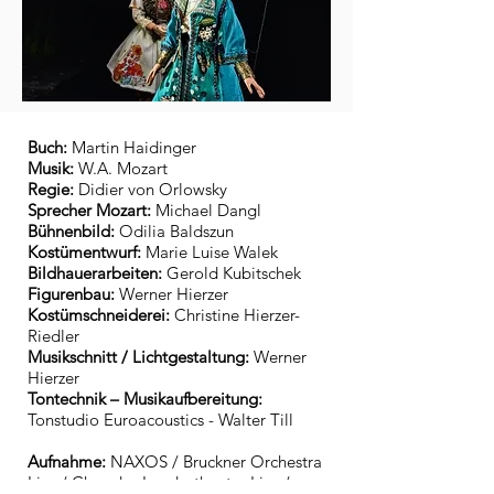
​Buch:
Martin Haidinger
Musik:
W.A. Mozart
Regie:
Didier von Orlowsky
Sprecher Mozart:
Michael Dangl
Bühnenbild:
Odilia Baldszun
Kostümentwurf:
Marie Luise Walek
Bildhauerarbeiten:
Gerold Kubitschek
Figurenbau:
Werner Hierzer
Kostümschneiderei:
Christine Hierzer-
Riedler
Musikschnitt / Lichtgestaltung:
Werner
Hierzer
Tontechnik – Musikaufbereitung:
Tonstudio Euroacoustics - Walter Till
Aufnahme:
NAXOS / Bruckner Orchestra
Linz / Chor des Landestheater Linz /