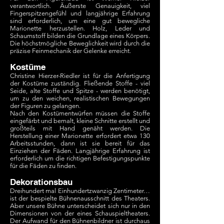
verantwortlich. Äußerste Genauigkeit, viel
Fingerspitzengefühl und langjährige Erfahrung
sind erforderlich, um eine gut bewegliche
Marionette herzustellen. Holz, Leder und
Schaumstoff bilden die Grundlage eines Körpers.
Die höchstmögliche Beweglichkeit wird durch die
präzise Feinmechanik der Gelenke erreicht.
Kostüme
Christine Hierzer-Riedler ist für die Anfertigung
der Kostüme zuständig. Fließende Stoffe - viel
Seide, alte Stoffe und Spitze - werden benötigt,
um zu den weichen, realistischen Bewegungen
der Figuren zu gelangen.
Nach den Kostümentwürfen müssen die Stoffe
eingefärbt und bemalt, kleine Schnitte erstellt und
großteils mit Hand genäht werden. Die
Herstellung einer Marionette erfordert etwa 130
Arbeitsstunden, dann ist sie bereit für das
Einziehen der Fäden. Langjährige Erfahrung ist
erforderlich um die richtigen Befestigungspunkte
für die Fäden zu finden.
Dekorationsbau
Dreihundert mal Einhundertzwanzig Zentimeter…
ist der bespielte Bühnenausschnitt des Theaters.
Aber unsere Bühne unterscheidet sich nur in den
Dimensionen von der eines Schauspieltheaters.
Der Aufwand für den Bühnenbildner ist durchaus