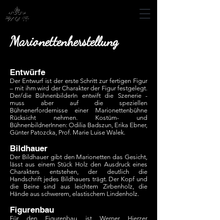
Marionettenherstellung
Entwürfe
Der Entwurf ist der erste Schritt zur fertigen Figur
– mit ihm wird der Charakter der Figur festgelegt.
Der/die BühnenbilderIn entwift die Szenerie -
muss aber auf die speziellen
Bühnenerfordernisse einer Marionettenbühne
Rücksicht nehmen.
Kostüm- und
BühnenbildnerInnen: Odilia Badszun, Erika Ebner,
Günter Patozcka, Prof. Marie Luise Walek.
Bildhauer
Der Bildhauer gibt den Marionetten das Gesicht,
lässt aus einem Stück Holz den Ausdruck eines
Charakters entstehen, der deutlich die
Handschrift jedes Bildhauers trägt. Der Kopf und
die Beine sind aus leichtem Zirbenholz, die
Hände aus schwerem, elastischem Lindenholz.
Figurenbau
Für den Figurenbau ist Werner Hierzer