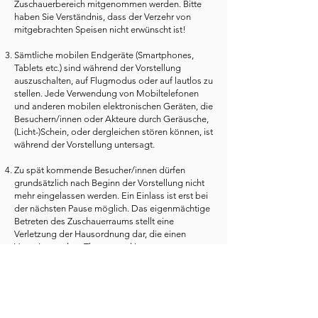
Zuschauerbereich mitgenommen werden. Bitte
haben Sie Verständnis, dass der Verzehr von
mitgebrachten Speisen nicht erwünscht ist!
Sämtliche mobilen Endgeräte (Smartphones,
Tablets etc.) sind während der Vorstellung
auszuschalten, auf Flugmodus oder auf lautlos zu
stellen. Jede Verwendung von Mobiltelefonen
und anderen mobilen elektronischen Geräten, die
Besuchern/innen oder Akteure durch Geräusche,
(Licht-)Schein, oder dergleichen stören können, ist
während der Vorstellung untersagt.
Zu spät kommende Besucher/innen dürfen
grundsätzlich nach Beginn der Vorstellung nicht
mehr eingelassen werden. Ein Einlass ist erst bei
der nächsten Pause möglich. Das eigenmächtige
Betreten des Zuschauerraums stellt eine
Verletzung der Hausordnung dar, die einen
Verweis aus dem Theater und in
schwerwiegenderen Fällen ein Hausverbot nach
sich ziehen kann.
Rauchen und Anzünden von Tabakwaren und
dgl., sowie Hantieren mit offenem Feuer sind im