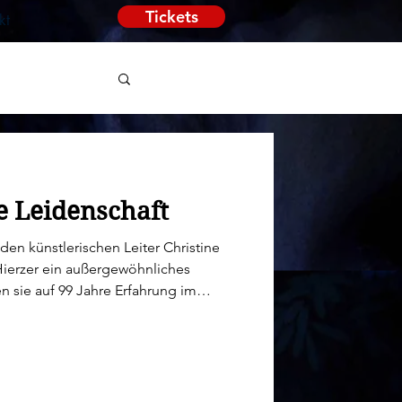
Tickets
kt
e Leidenschaft
den künstlerischen Leiter Christine
 sie auf 99 Jahre Erfahrung im
 einer Kunst, die Geduld, Präzision
esem Anlass hat das Magazin NEWS
//www.news.at/au