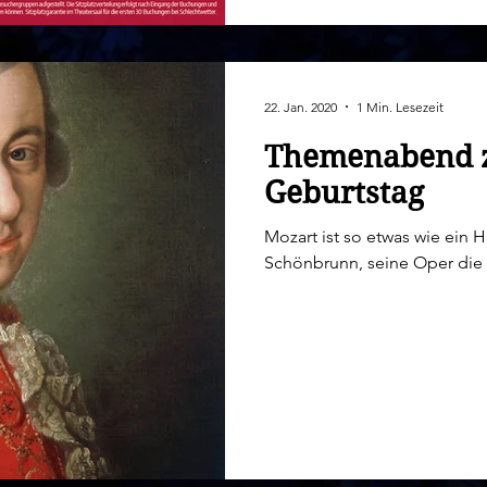
22. Jan. 2020
1 Min. Lesezeit
Themenabend z
Geburtstag
Mozart ist so etwas wie ein Hausherr im Marionettentheater Schoss
Schönbrunn, seine Oper die Za