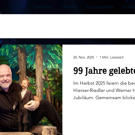
Stücke
Spielplan
Theater
Tourneebühne
Konta
20. Nov. 2025
1 Min. Lesezeit
99 Jahre gelebt
Im Herbst 2025 feiern die bei
Hierzer-Riedler und Werner Hierzer ein außergewöhnliches
Jubiläum. Gemeinsam blicken
Marionettenspiel zurück. Sie bringt 49 Jahre Erfahrung mit, er 50.
Beide verbindet die Liebe zu
und Fantasie vereint. Zu di
(Ariane Ritz) einen sehr schönen Artikel verfasst. Hier gehts zum
ganzen Artikel: https: