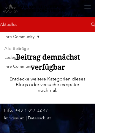
Aktuelles
Ihre Community
Alle Beiträge
Beitrag demnächst
Loslegen
verfügbar
Ihre Community
Entdecke weitere Kategorien dieses
Blogs oder versuche es später
nochmal.
Info:
+43 1 817 32 47
Impressum
|
Datenschutz